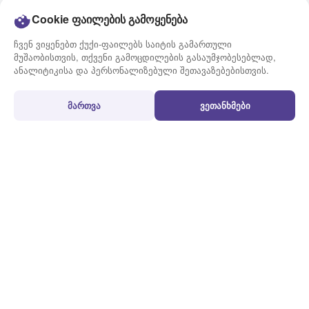
ტარიფები
ბლოგი
Cookie ფაილების გამოყენება
მიწოდების გრაფიკი
ვაკანსიები
ჩვენ ვიყენებთ ქუქი-ფაილებს საიტის გამართული
კონტაქტი
მუშაობისთვის, თქვენი გამოცდილების გასაუმჯობესებლად,
ანალიტიკისა და პერსონალიზებული შეთავაზებებისთვის.
გამოყენების წესები
პირობები
მართვა
ვეთანხმები
გზავნილის მომზადების
წესები და პირობები
წესი
სამომხმარებლო
აკრძალული და შეზღუდული
შეთანხმება
ნივთები
ქუქი-ფაილების პოლიტიკა
ხშირად დასმული კითხვები
პერსონალურ მონაცემთა
დაცვის პოლიტიკა
© 2020 - 2026 Onway.Ge All rights reserved.