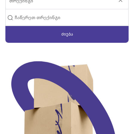
თრექინგი
ძიება