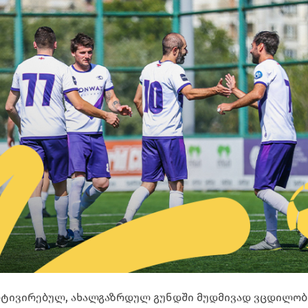
ოტივირებულ, ახალგაზრდულ გუნდში მუდმივად ვცდილო