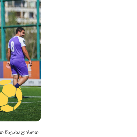
ბთ წავახალისოთ