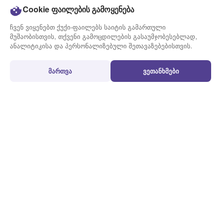
ტარიფები
ბლოგი
Cookie ფაილების გამოყენება
მიწოდების გრაფიკი
ვაკანსიები
ჩვენ ვიყენებთ ქუქი-ფაილებს საიტის გამართული
კონტაქტი
მუშაობისთვის, თქვენი გამოცდილების გასაუმჯობესებლად,
ანალიტიკისა და პერსონალიზებული შეთავაზებებისთვის.
გამოყენების წესები
პირობები
მართვა
ვეთანხმები
გზავნილის მომზადების
წესები და პირობები
წესი
სამომხმარებლო
აკრძალული და შეზღუდული
შეთანხმება
ნივთები
ქუქი-ფაილების პოლიტიკა
ხშირად დასმული კითხვები
პერსონალურ მონაცემთა
დაცვის პოლიტიკა
© 2020 - 2026 Onway.Ge All rights reserved.